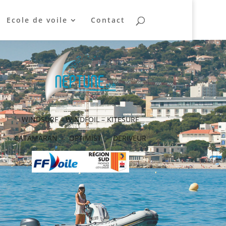
Ecole de voile
Contact
WINDSURF – WINDFOIL – KITESURF
CATAMARAN – OPTIMIST – DERIVEUR