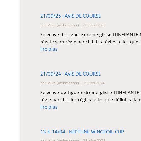
21/09/25 : AVIS DE COURSE
par
Mika (webmaster)
|
20 Sep 2025
Sélective de Ligue extrême glisse ITINERANT
régate sera régie par :1.1. les règles telles que
lire plus
21/09/24 : AVIS DE COURSE
par
Mika (webmaster)
|
19 Sep 2024
Sélective de Ligue extrême glisse ITINERAN
régie par :1.1. les règles telles que définies dan
lire plus
13 & 14/04 : NEPTUNE WINGFOIL CUP
par
Mika (webmaster)
|
26 Mar 2024