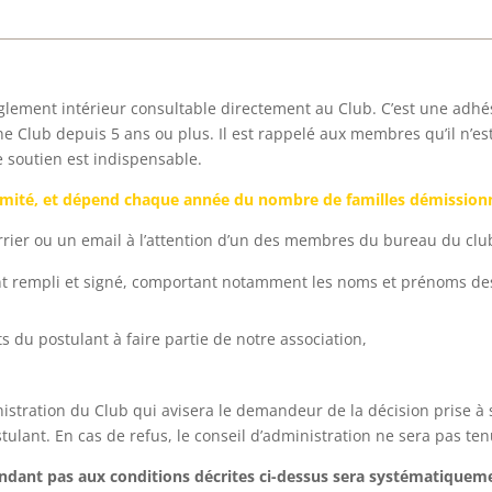
glement intérieur consultable directement au Club. C’est une adhés
Club depuis 5 ans ou plus. Il est rappelé aux membres qu’il n’est
de soutien est indispensable.
limité, et dépend chaque année du nombre de familles démissionn
urrier ou un email à l’attention d’un des membres du bureau du club
rempli et signé, comportant notamment les noms et prénoms des d
s du postulant à faire partie de notre association,
istration du Club qui avisera le demandeur de la décision prise à 
ant. En cas de refus, le conseil d’administration ne sera pas tenu 
ndant pas aux conditions décrites ci-dessus sera systématiqueme